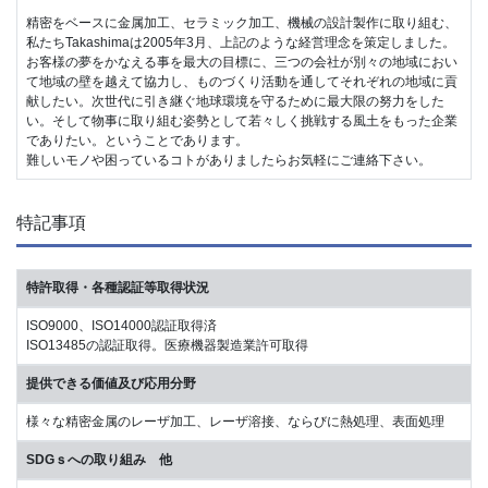
精密をベースに金属加工、セラミック加工、機械の設計製作に取り組む、
私たちTakashimaは2005年3月、上記のような経営理念を策定しました。
お客様の夢をかなえる事を最大の目標に、三つの会社が別々の地域におい
て地域の壁を越えて協力し、ものづくり活動を通してそれぞれの地域に貢
献したい。次世代に引き継ぐ地球環境を守るために最大限の努力をした
い。そして物事に取り組む姿勢として若々しく挑戦する風土をもった企業
でありたい。ということであります。
難しいモノや困っているコトがありましたらお気軽にご連絡下さい。
特記事項
特許取得・各種認証等取得状況
ISO9000、ISO14000認証取得済
ISO13485の認証取得。医療機器製造業許可取得
提供できる価値及び応用分野
様々な精密金属のレーザ加工、レーザ溶接、ならびに熱処理、表面処理
SDGｓへの取り組み 他