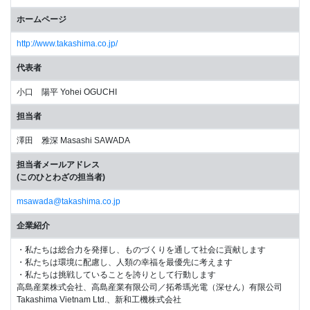
ホームページ
http://www.takashima.co.jp/
代表者
小口 陽平 Yohei OGUCHI
担当者
澤田 雅深 Masashi SAWADA
担当者メールアドレス
(このひとわざの担当者)
msawada@takashima.co.jp
企業紹介
・私たちは総合力を発揮し、ものづくりを通して社会に貢献します
・私たちは環境に配慮し、人類の幸福を最優先に考えます
・私たちは挑戦していることを誇りとして行動します
高島産業株式会社、高島産業有限公司／拓希瑪光電（深せん）有限公司
Takashima Vietnam Ltd.、新和工機株式会社