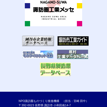
NPO諏訪圏ものづくり推進機構 （担当：宮崎 田中）
〒392-0023 長野県 諏訪市 小和田南14-7