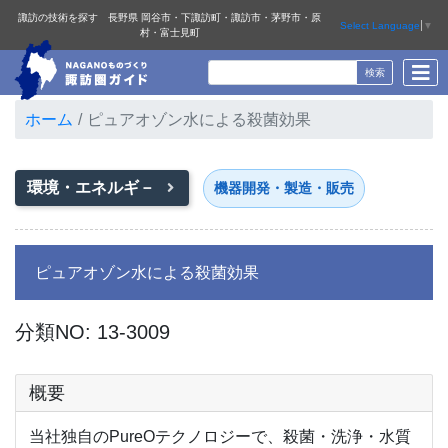
諏訪の技術を探す 長野県 岡谷市・下諏訪町・諏訪市・茅野市・原
Select Language
▼
村・富士見町
ホーム
ピュアオゾン水による殺菌効果
環境・エネルギ－
機器開発・製造・販売
ピュアオゾン水による殺菌効果
分類NO: 13-3009
概要
当社独自のPureOテクノロジーで、殺菌・洗浄・水質