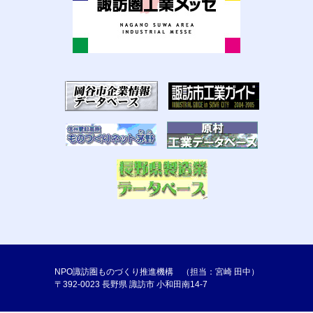
NPO諏訪圏ものづくり推進機構 （担当：宮崎 田中）
〒392-0023 長野県 諏訪市 小和田南14-7