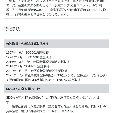
「創る」光で世界へ－株式会社オーク製作所は、光と環境の調和を目指し
て「光」産業の未来を開発します。放電ランプ/光源ユニット、UV計測
器、光 ... 管球事業はISO9001、 諏訪工場及び日の出工場はISO14001を取
得し、品質の確保と環境保全に努めています。
特記事項
特許取得・各種認証等取得状況
1997年 6月 ISO9001認証取得
1998年12月 ISO14001認証取得
2016年 3月 第三種医療機器製造販売業取得
2018年12月 ISO13485認証取得
2021年 3月 第二種医療機器製造販売業取得
2021年 7月 校正事業者登録制度(JCSS)における、登録区分「光」におい
て登録(同時に国際MRA対応 ISO/IEC 17025の認定取得)
SDGｓへの取り組み 他
SDGｓが示す17 の目標のうち、下記の10 項目を目標に掲げておりま
す。
環境に配慮した製品開発、環境負荷を低減する製品開発、福祉・社会
貢献活動、地元出身者の採用、CO2 排出量の削減