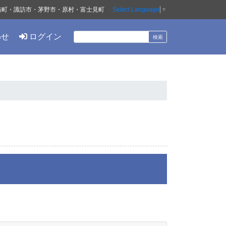
訪町・諏訪市・茅野市・原村・富士見町
Select Language
▼
わせ
ログイン