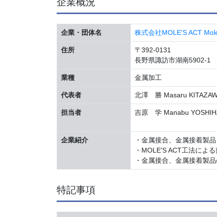
企業概況
企業・団体名
株式会社MOLE'S ACT Moles A
住所
〒392-0131
長野県諏訪市湖南5902-1
業種
金属加工
代表者
北澤 勝 Masaru KITAZA
担当者
吉原 学 Manabu YOSHIH
企業紹介
・金属接合、金属接着製品
・MOLE'S ACT工法
・金属接合、金属接着製品
特記事項