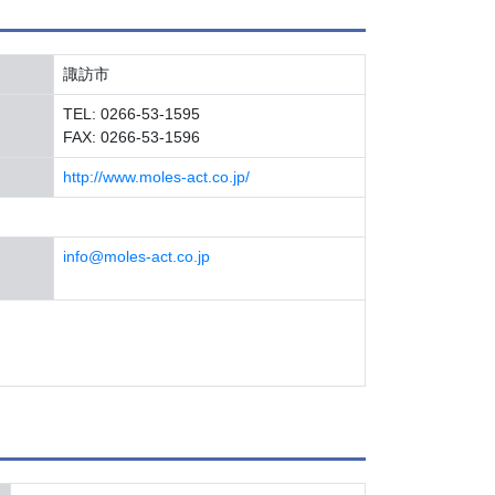
諏訪市
TEL: 0266-53-1595
FAX: 0266-53-1596
http://www.moles-act.co.jp/
info@moles-act.co.jp