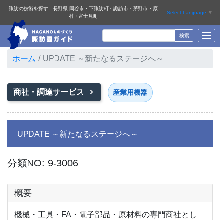
諏訪の技術を探す 長野県 岡谷市・下諏訪町・諏訪市・茅野市・原
Select Language
▼
村・富士見町
ホーム
UPDATE ～新たなるステージへ～
商社・調達サービス
産業用機器
UPDATE ～新たなるステージへ～
分類NO: 9-3006
概要
機械・工具・FA・電子部品・原材料の専門商社とし