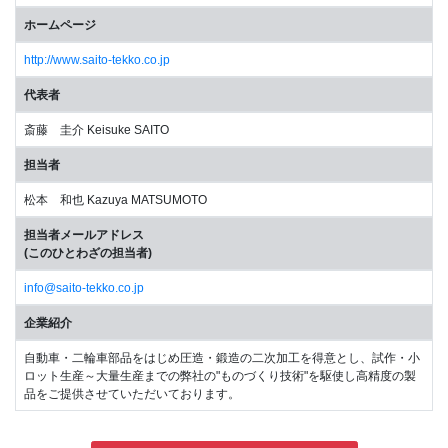
ホームページ
http://www.saito-tekko.co.jp
代表者
斎藤 圭介 Keisuke SAITO
担当者
松本 和也 Kazuya MATSUMOTO
担当者メールアドレス
(このひとわざの担当者)
info@saito-tekko.co.jp
企業紹介
自動車・二輪車部品をはじめ圧造・鍛造の二次加工を得意とし、試作・小
ロット生産～大量生産までの弊社の"ものづくり技術"を駆使し高精度の製
品をご提供させていただいております。