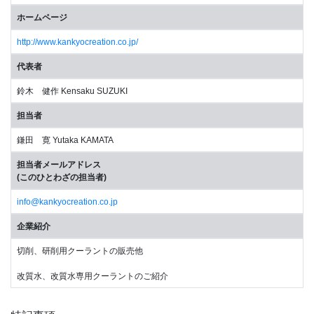
ホームページ
http://www.kankyocreation.co.jp/
代表者
鈴木 健作 Kensaku SUZUKI
担当者
鎌田 寛 Yutaka KAMATA
担当者メールアドレス
(このひとわざの担当者)
info@kankyocreation.co.jp
企業紹介
切削、研削用クーラントの販売他
改質水、改質水専用クーラントのご紹介