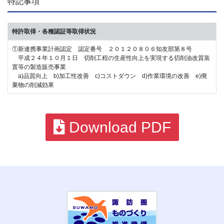
特記事項
特許取得・各種認証等取得状況
①新連携事業計画認定 認定番号 ２０１２０８０６知友部第８号
平成２４年１０月１日 切削工程の生産性向上を実現する切削油改質装
置等の製造販売事業
a)品質向上 b)加工性改善 c)コストダウン d)作業環境の改善 e)廃
棄物の削減効果
Download PDF