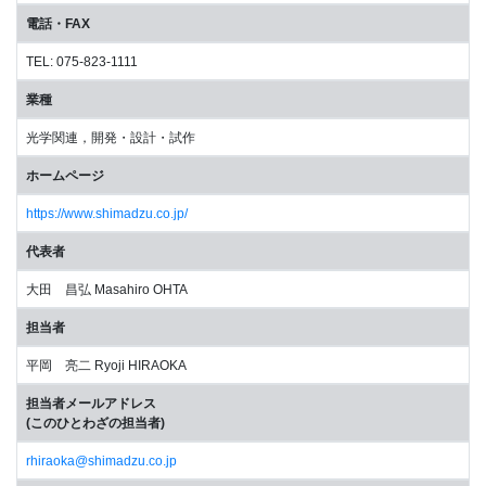
電話・FAX
TEL: 075-823-1111
業種
光学関連，開発・設計・試作
ホームページ
https://www.shimadzu.co.jp/
代表者
大田 昌弘 Masahiro OHTA
担当者
平岡 亮二 Ryoji HIRAOKA
担当者メールアドレス
(このひとわざの担当者)
rhiraoka@shimadzu.co.jp