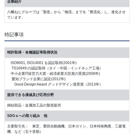
企業紹介
八幡ねじグループは「製造」から「物流」までを「整流化」し、進化させ
ています。
特記事項
特許取得・各種認証等取得状況
ISO9001, ISO14001 を認証取得(2001年)
TS16949 の認証取得（タイ・中国・インドネシア工場）
中小企業IT経営力大賞・経済産業大臣賞の受賞(2008年)
愛知ブランド企業に認定(2012年)
Good Design Award グッドデザイン賞受賞（2013年）
提供できる価値及び応用分野
締結部品・金属加工品の製造販売
SDGｓへの取り組み 他
主要取引先： 東芝、豊田自動織機、日本ガイシ、日本特殊陶業、三菱電
機、など（五十音順）