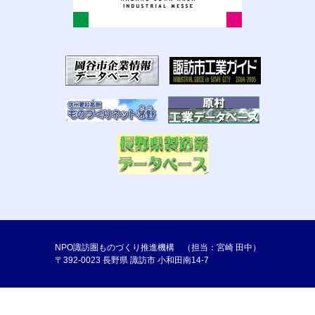
NPO諏訪圏ものづくり推進機構 （担当：宮崎 田中）
〒392-0023 長野県 諏訪市 小和田南14-7