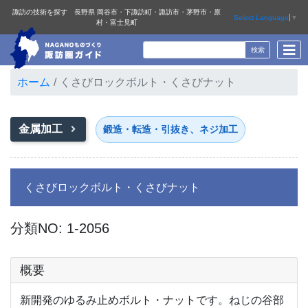
諏訪の技術を探す 長野県 岡谷市・下諏訪町・諏訪市・茅野市・原
Select Language
▼
村・富士見町
ホーム
くさびロックボルト・くさびナット
金属加工
鍛造・転造・引抜き、ネジ加工
くさびロックボルト・くさびナット
分類NO: 1-2056
概要
新開発のゆるみ止めボルト・ナットです。ねじの谷部