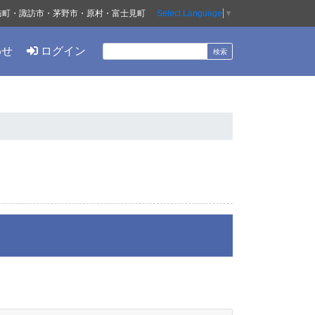
訪町・諏訪市・茅野市・原村・富士見町
Select Language
▼
わせ
ログイン