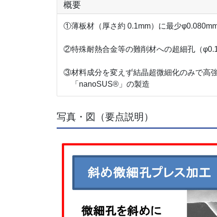
概要
①薄板材（厚さ約 0.1mm）に最少φ0.080
②特殊耐熱合金等の難削材への超細孔（φ0.
③材料成分を変えず結晶超微細化のみで高
「nanoSUS®」の製造
写真・図（要点説明）