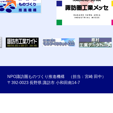
NPO諏訪圏ものづくり推進機構 （担当：宮崎 田中）
〒392-0023 長野県 諏訪市 小和田南14-7