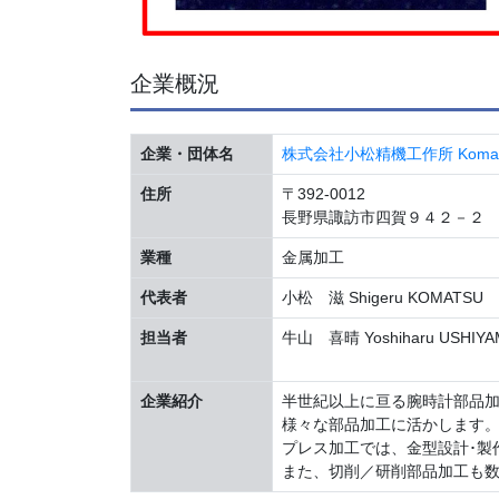
企業概況
企業・団体名
株式会社小松精機工作所 Komatsuseik
住所
〒392-0012
長野県諏訪市四賀９４２－２
業種
金属加工
代表者
小松 滋 Shigeru KOMATSU
担当者
牛山 喜晴 Yoshiharu USHIYA
企業紹介
半世紀以上に亘る腕時計部品加
様々な部品加工に活かします
プレス加工では、金型設計･製
また、切削／研削部品加工も