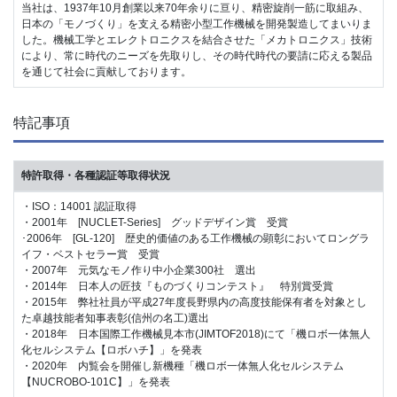
当社は、1937年10月創業以来70年余りに亘り、精密旋削一筋に取組み、
日本の「モノづくり」を支える精密小型工作機械を開発製造してまいりま
した。機械工学とエレクトロニクスを結合させた「メカトロニクス」技術
により、常に時代のニーズを先取りし、その時代時代の要請に応える製品
を通じて社会に貢献しております。
特記事項
特許取得・各種認証等取得状況
・ISO：14001 認証取得
・2001年 [NUCLET-Series] グッドデザイン賞 受賞
･2006年 [GL-120] 歴史的価値のある工作機械の顕彰においてロングラ
イフ・ベストセラー賞 受賞
・2007年 元気なモノ作り中小企業300社 選出
・2014年 日本人の匠技『ものづくりコンテスト』 特別賞受賞
・2015年 弊社社員が平成27年度長野県内の高度技能保有者を対象とし
た卓越技能者知事表彰(信州の名工)選出
・2018年 日本国際工作機械見本市(JIMTOF2018)にて「機ロボ一体無人
化セルシステム【ロボハチ】」を発表
・2020年 内覧会を開催し新機種「機ロボ一体無人化セルシステム
【NUCROBO-101C】」を発表