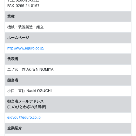
TEL: 0266-23-5511
FAX: 0266-24-0167
業種
機械・装置製造・組立
ホームページ
http://www.eguro.co.jp/
代表者
二ノ宮 啓 Akira NINOMIYA
担当者
小口 直軌 Naoki OGUCHI
担当者メールアドレス
(このひとわざの担当者)
eigyou@eguro.co.jp
企業紹介