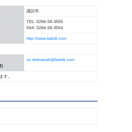
諏訪市
TEL: 0266-58-3555
FAX: 0266-58-3554
http://www.ladvik.com
os.shimazaki@ladvik.com
)
ます。