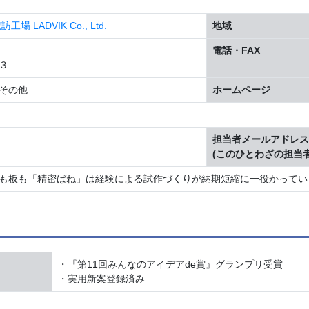
LADVIK Co., Ltd.
地域
電話・FAX
３
その他
ホームページ
I
担当者メールアドレス
(このひとわざの担当者
も板も「精密ばね」は経験による試作づくりが納期短縮に一役かってい
・『第11回みんなのアイデアde賞』グランプリ受賞
・実用新案登録済み