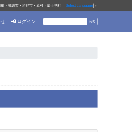
訪町・諏訪市・茅野市・原村・富士見町
Select Language
▼
わせ
ログイン