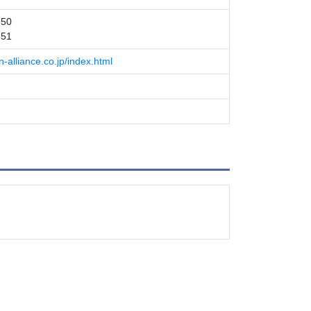
550
551
-alliance.co.jp/index.html