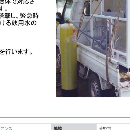
イアンス
地域
茅野市