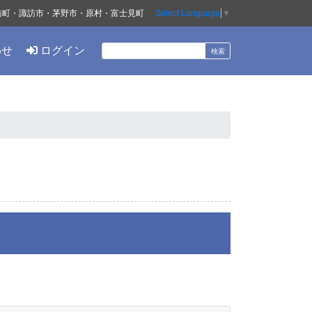
訪町・諏訪市・茅野市・原村・富士見町
Select Language
▼
わせ
ログイン