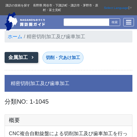
諏訪の技術を探す 長野県 岡谷市・下諏訪町・諏訪市・茅野市・原
Select Language
▼
村・富士見町
ホーム
精密切削加工及び歯車加工
金属加工
切削・穴あけ加工
精密切削加工及び歯車加工
分類NO: 1-1045
概要
CNC複合自動旋盤による切削加工及び歯車加工を行っ