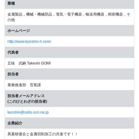
業種
金属製品，機械・機械部品，電気・電子機器，輸送用機器，精密機器，そ
の他
ホームページ
http://www.kyoshin-h.com/
代表者
五味 武嗣 Takeshi GOMI
担当者
業務推進部 営業課
担当者メールアドレス
(このひとわざの担当者)
kyoshin@cello.ocn.ne.jp
企業紹介
異素材接合と金属切削加工の共進です！！