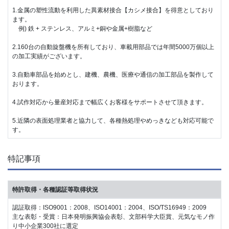
1.金属の塑性流動を利用した異素材接合【カシメ接合】を得意としており
ます。
例) 鉄 + ステンレス、アルミ+銅や金属+樹脂など
2.160台の自動旋盤機を所有しており、車載用部品では年間5000万個以上
の加工実績がございます。
3.自動車部品を始めとし、建機、農機、医療や通信の加工部品を製作して
おります。
4.試作対応から量産対応まで幅広くお客様をサポートさせて頂きます。
5.近隣の表面処理業者と協力して、各種熱処理やめっきなども対応可能で
す。
特記事項
特許取得・各種認証等取得状況
認証取得：ISO9001：2008、ISO14001：2004、ISO/TS16949：2009
主な表彰・受賞：日本発明振興協会表彰、文部科学大臣賞、元気なモノ作
り中小企業300社に選定