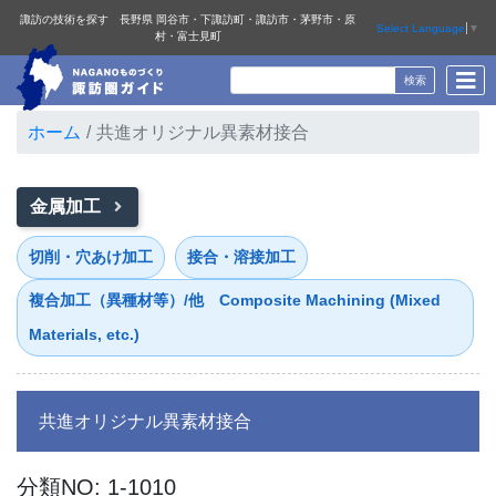
諏訪の技術を探す 長野県 岡谷市・下諏訪町・諏訪市・茅野市・原
Select Language
▼
村・富士見町
ホーム
共進オリジナル異素材接合
金属加工
切削・穴あけ加工
接合・溶接加工
複合加工（異種材等）/他 Composite Machining (Mixed
Materials, etc.)
共進オリジナル異素材接合
分類NO: 1-1010