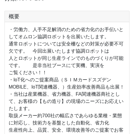
概要
・労働力、人手不足解消のための省力化のお手伝いと
してオムロン協調ロボットを出展いたします。
通常ロボットについては安全柵などの対策が必要不可
欠です。 今回出展いたします協調ロボットは
人とロボットが同じ生産ラインでのものづくりが可能
です。 是非当社ブースにて実機、実演を
ご覧ください！！
・IoT化へのご提案商品（ＳＩＭカードスズデン
MOBILE、IoT関連機器、）生産効率改善商品も出展！
・当社は産業機器、省力機器、FA関連機器商社とし
て、お客様の【もの造り】の現場のニーズにお応えい
たします。
取扱メーカー約700社の幅広さであらゆる業種・業態
に対応し、技術力を基盤とした自動化、省力化
生産性向上、品質、安全、環境改善等のご提案でお客