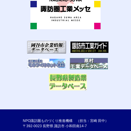
NPO諏訪圏ものづくり推進機構 （担当：宮崎 田中）
〒392-0023 長野県 諏訪市 小和田南14-7