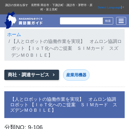
諏訪の技術を探す 長野県 岡谷市・下諏訪町・諏訪市・茅野市・原
Select Language
▼
村・富士見町
ホーム
【人とロボットの協働作業を実現】 オムロン協調ロ
ボット 【ＩｏＴ化へのご提案 ＳＩＭカード スズ
デンＭＯＢＩＬＥ】
商社・調達サービス
産業用機器
【人とロボットの協働作業を実現】 オムロン協調
ロボット 【ＩｏＴ化へのご提案 ＳＩＭカード ス
ズデンＭＯＢＩＬＥ】
分類NO: 9-106