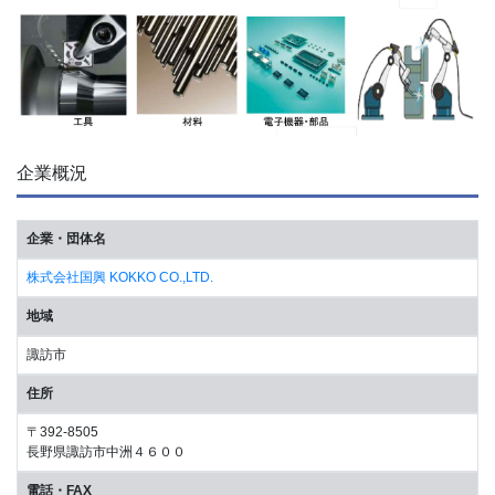
企業概況
企業・団体名
株式会社国興 KOKKO CO.,LTD.
地域
諏訪市
住所
〒392-8505
長野県諏訪市中洲４６００
電話・FAX