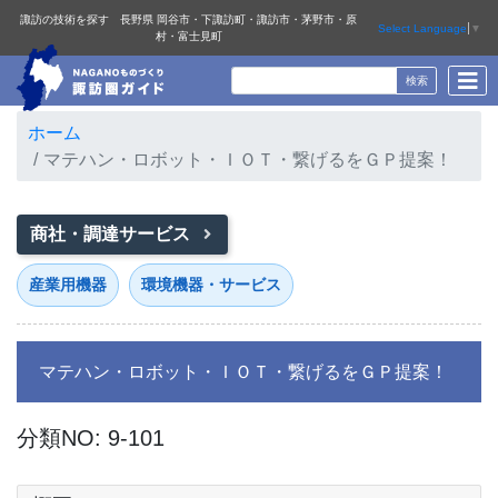
諏訪の技術を探す 長野県 岡谷市・下諏訪町・諏訪市・茅野市・原
Select Language
▼
村・富士見町
ホーム
マテハン・ロボット・ＩＯＴ・繋げるをＧＰ提案！
商社・調達サービス
産業用機器
環境機器・サービス
マテハン・ロボット・ＩＯＴ・繋げるをＧＰ提案！
分類NO: 9-101