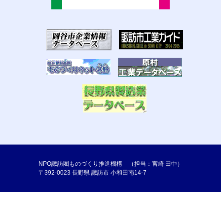
NPO諏訪圏ものづくり推進機構 （担当：宮崎 田中）
〒392-0023 長野県 諏訪市 小和田南14-7