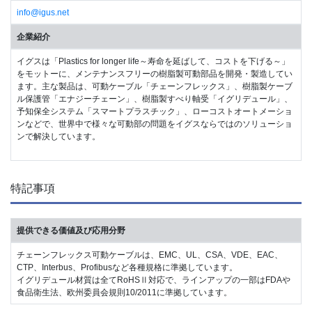
info@igus.net
企業紹介
イグスは「Plastics for longer life～寿命を延ばして、コストを下げる～」
をモットーに、メンテナンスフリーの樹脂製可動部品を開発・製造してい
ます。主な製品は、可動ケーブル「チェーンフレックス」、樹脂製ケーブ
ル保護管「エナジーチェーン」、樹脂製すべり軸受「イグリデュール」、
予知保全システム「スマートプラスチック」、ローコストオートメーショ
ンなどで、世界中で様々な可動部の問題をイグスならではのソリューショ
ンで解決しています。
特記事項
提供できる価値及び応用分野
チェーンフレックス可動ケーブルは、EMC、UL、CSA、VDE、EAC、
CTP、Interbus、Profibusなど各種規格に準拠しています。
イグリデュール材質は全てRoHSⅡ対応で、ラインアップの一部はFDAや
食品衛生法、欧州委員会規則10/2011に準拠しています。