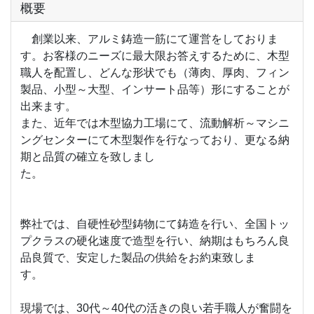
概要
創業以来、アルミ鋳造一筋にて運営をしておりま
す。お客様のニーズに最大限お答えするために、木型
職人を配置し、どんな形状でも（薄肉、厚肉、フィン
製品、小型～大型、インサート品等）形にすることが
出来ます。
また、近年では木型協力工場にて、流動解析～マシニ
ングセンターにて木型製作を行なっており、更なる納
期と品質の確立を致しまし
た。
弊社では、自硬性砂型鋳物にて鋳造を行い、全国トッ
プクラスの硬化速度で造型を行い、納期はもちろん良
品良質で、安定した製品の供給をお約束致しま
す。
現場では、30代～40代の活きの良い若手職人が奮闘を