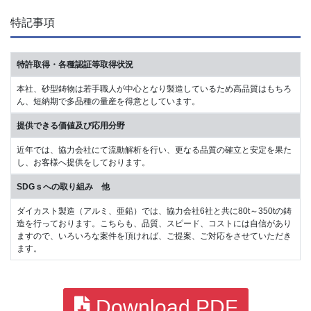
特記事項
特許取得・各種認証等取得状況
本社、砂型鋳物は若手職人が中心となり製造しているため高品質はもちろ
ん、短納期で多品種の量産を得意としています。
提供できる価値及び応用分野
近年では、協力会社にて流動解析を行い、更なる品質の確立と安定を果た
し、お客様へ提供をしております。
SDGｓへの取り組み 他
ダイカスト製造（アルミ、亜鉛）では、協力会社6社と共に80t～350tの鋳
造を行っております。こちらも、品質、スピード、コストには自信があり
ますので、いろいろな案件を頂ければ、ご提案、ご対応をさせていただき
ます。
Download PDF