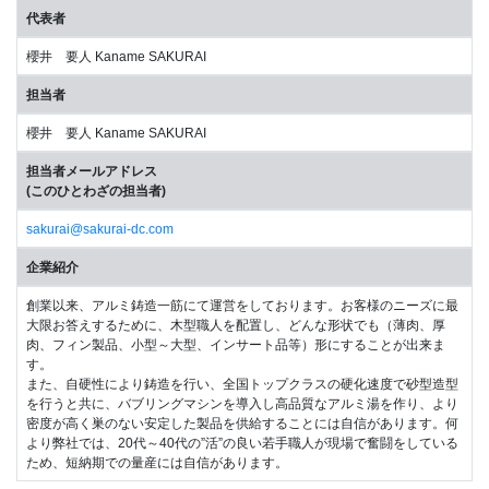
代表者
櫻井 要人 Kaname SAKURAI
担当者
櫻井 要人 Kaname SAKURAI
担当者メールアドレス
(このひとわざの担当者)
sakurai@sakurai-dc.com
企業紹介
創業以来、アルミ鋳造一筋にて運営をしております。お客様のニーズに最
大限お答えするために、木型職人を配置し、どんな形状でも（薄肉、厚
肉、フィン製品、小型～大型、インサート品等）形にすることが出来ま
す。
また、自硬性により鋳造を行い、全国トップクラスの硬化速度で砂型造型
を行うと共に、バブリングマシンを導入し高品質なアルミ湯を作り、より
密度が高く巣のない安定した製品を供給することには自信があります。何
より弊社では、20代～40代の”活”の良い若手職人が現場で奮闘をしている
ため、短納期での量産には自信があります。