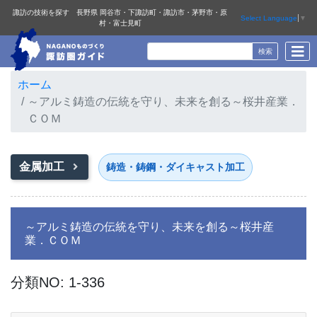
諏訪の技術を探す 長野県 岡谷市・下諏訪町・諏訪市・茅野市・原
Select Language
▼
村・富士見町
ホーム
～アルミ鋳造の伝統を守り、未来を創る～桜井産業．
ＣＯＭ
金属加工
鋳造・鋳鋼・ダイキャスト加工
～アルミ鋳造の伝統を守り、未来を創る～桜井産
業．ＣＯＭ
分類NO: 1-336