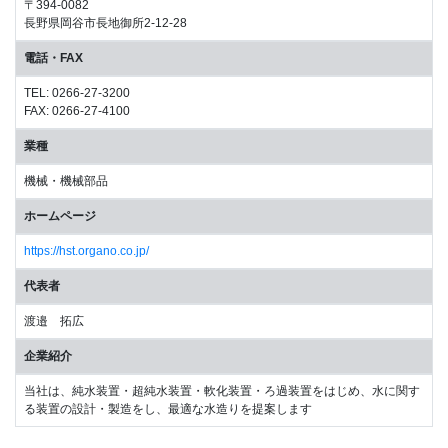
〒394-0082
長野県岡谷市長地御所2-12-28
電話・FAX
TEL: 0266-27-3200
FAX: 0266-27-4100
業種
機械・機械部品
ホームページ
https://hst.organo.co.jp/
代表者
渡邉 拓広
企業紹介
当社は、純水装置・超純水装置・軟化装置・ろ過装置をはじめ、水に関す
る装置の設計・製造をし、最適な水造りを提案します