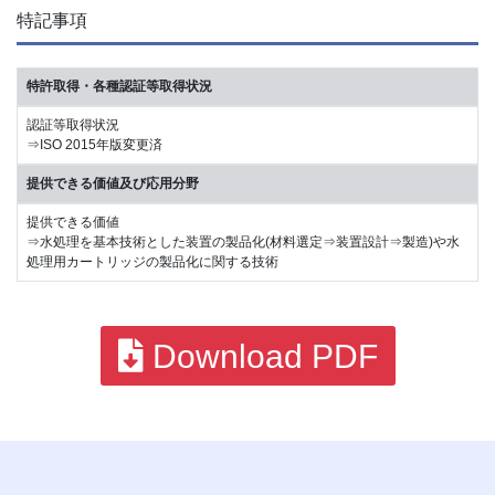
特記事項
特許取得・各種認証等取得状況
認証等取得状況
⇒ISO 2015年版変更済
提供できる価値及び応用分野
提供できる価値
⇒水処理を基本技術とした装置の製品化(材料選定⇒装置設計⇒製造)や水
処理用カートリッジの製品化に関する技術
Download PDF