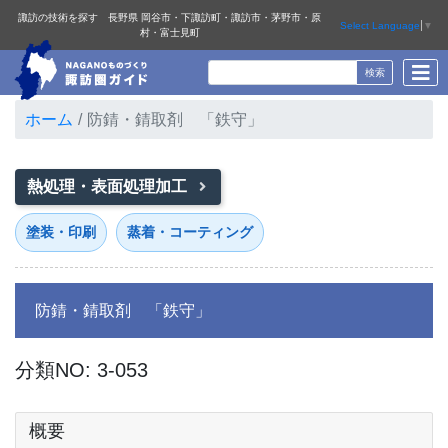
諏訪の技術を探す 長野県 岡谷市・下諏訪町・諏訪市・茅野市・原
Select Language
▼
村・富士見町
ホーム
防錆・錆取剤 「鉄守」
熱処理・表面処理加工
塗装・印刷
蒸着・コーティング
防錆・錆取剤 「鉄守」
分類NO: 3-053
概要