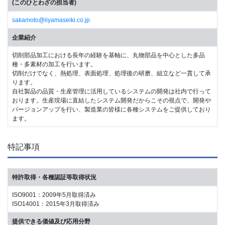
(このひとわざの担当者)
sakamoto@iiyamaseiki.co.jp
企業紹介
切削部品加工における長年の経験を基軸に、丸物部品を中心とした多品
種・多素材の加工を行います。
切削だけでなく、熱処理、表面処理、処理後の研磨、組立など一貫して承
ります。
自社製品の品質・生産管理に活用しているシステムの開発は社内で行って
おります。生産現場に直結したシステム開発だからこその視点で、開発や
バージョンアップを行い、製造業の皆様に各種システムをご提供しており
ます。
特記事項
特許取得・各種認証等取得状況
ISO9001：2009年5月取得済み
ISO14001：2015年3月取得済み
提供できる価値及び応用分野