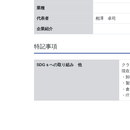
業種
代表者
相澤 卓司
企業紹介
特記事項
SDGｓへの取り組み 他
クラ
現在
・卸
・製
・倉
・I