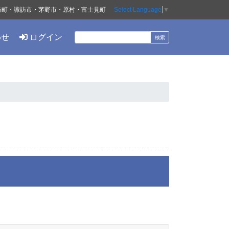
訪町・諏訪市・茅野市・原村・富士見町
Select Language
▼
わせ
ログイン