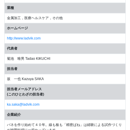
業種
金属加工，医療ヘルスケア，その他
ホームページ
http://www.ladvik.com
代表者
菊池 唯男 Tadao KIKUCHI
担当者
坂 一也 Kazuya SAKA
担当者メールアドレス
(このひとわざの担当者)
ka.saka@ladvik.com
企業紹介
バネを作り始めて４０年。線も板も「精密ばね」は経験による試作づくり