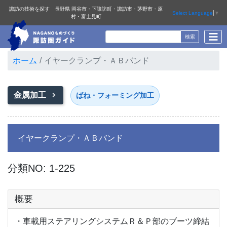
諏訪の技術を探す 長野県 岡谷市・下諏訪町・諏訪市・茅野市・原
Select Language
▼
村・富士見町
ホーム
イヤークランプ・ＡＢバンド
金属加工
ばね・フォーミング加工
イヤークランプ・ＡＢバンド
分類NO: 1-225
概要
・車載用ステアリングシステムＲ＆Ｐ部のブーツ締結