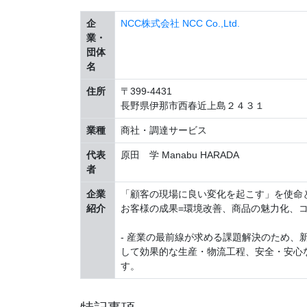
企
NCC株式会社 NCC Co.,Ltd.
業・
団体
名
住所
〒399-4431
長野県伊那市西春近上島２４３１
業種
商社・調達サービス
代表
原田 学 Manabu HARADA
者
企業
「顧客の現場に良い変化を起こす」を使命
紹介
お客様の成果=環境改善、商品の魅力化、
- 産業の最前線が求める課題解決のため
して効果的な生産・物流工程、安全・安心
す。