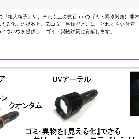
μｍの『粗大粒子』や、それ以上の数百μｍのゴミ・異物対策は非
見える化』の提案と、②ゴミ・異物がどこに、どれくらい付着
のノウハウを提供し、ゴミ・異物対策に貢献します。