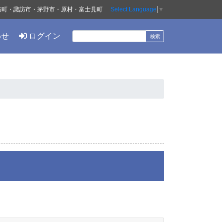
訪町・諏訪市・茅野市・原村・富士見町
Select Language
▼
わせ
ログイン