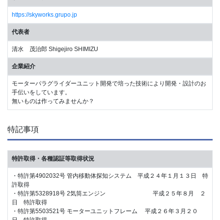
https://skyworks.grupo.jp
代表者
清水 茂治郎 Shigejiro SHIMIZU
企業紹介
モーターパラグライダーユニット開発で培った技術により開発・設計のお
手伝いをしています。
無いものは作ってみませんか？
特記事項
特許取得・各種認証等取得状況
・特許第4902032号 管内移動体探知システム 平成２４年１月１３日 特
許取得
・特許第5328918号 2気筒エンジン 平成２５年８月 ２
日 特許取得
・特許第5503521号 モーターユニットフレーム 平成２６年３月２０