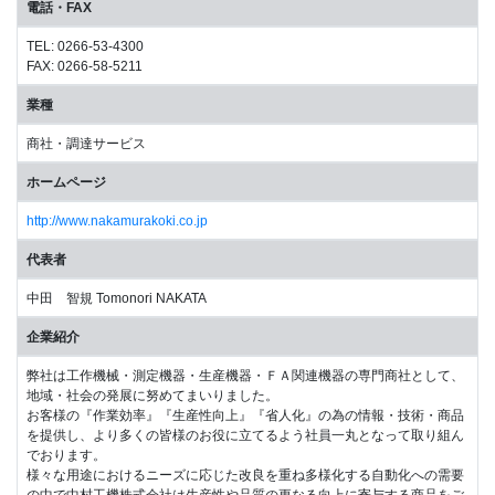
電話・FAX
TEL: 0266-53-4300
FAX: 0266-58-5211
業種
商社・調達サービス
ホームページ
http://www.nakamurakoki.co.jp
代表者
中田 智規 Tomonori NAKATA
企業紹介
弊社は工作機械・測定機器・生産機器・ＦＡ関連機器の専門商社として、
地域・社会の発展に努めてまいりました。
お客様の『作業効率』『生産性向上』『省人化』の為の情報・技術・商品
を提供し、より多くの皆様のお役に立てるよう社員一丸となって取り組ん
でおります。
様々な用途におけるニーズに応じた改良を重ね多様化する自動化への需要
の中で中村工機株式会社は生産性や品質の更なる向上に寄与する商品をご