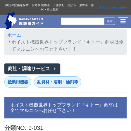
諏訪の技術を探す 長野県 岡谷市・下諏訪町・諏訪市・茅野市・原
Select Language
▼
村・富士見町
ホーム
ホイスト機器世界トップブランド『キトー』商材は全
てマルニシへお任せ下さい！！
商社・調達サービス
産業用機器
副資材・溶剤・油剤等
ホイスト機器世界トップブランド『キトー』商材は
全てマルニシへお任せ下さい！！
分類NO: 9-031