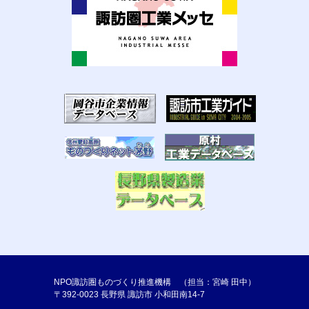
NPO諏訪圏ものづくり推進機構 （担当：宮崎 田中）
〒392-0023 長野県 諏訪市 小和田南14-7