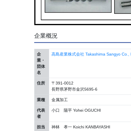
企業概況
企
高島産業株式会社 Takashima Sangyo Co., L
業・
団体
名
住所
〒391-0012
長野県茅野市金沢5695-6
業種
金属加工
代表
小口 陽平 Yohei OGUCHI
者
担当
神林 孝一 Koichi KANBAYASHI