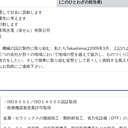
(このひとわざの担当者)
通して社会に貢献します
優先に考えます
行動します
希瑪光電（深せん）有限公司
社
械の設計製作に取り組む、私たちTakashimaは2005年3月、上記
三つの会社が別々の地域において地域の壁を越えて協力し、ものづくり
努力をしたい。そして物事に取り組む姿勢として若々しく挑戦する風土
らお気軽にご連絡下さい。
・ISO９００１／ISO１４０００認証取得
・医療機器製造業許可取得
金属・セラミックスの微細加工・難削材加工、省力化設備（DTF）の