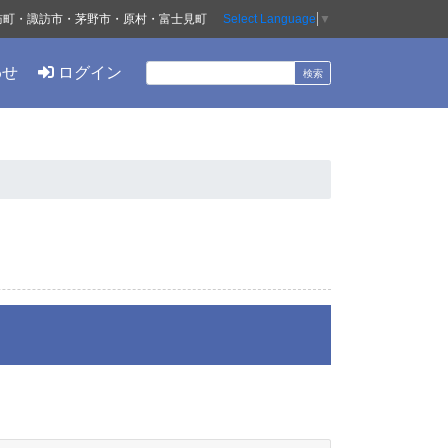
訪町・諏訪市・茅野市・原村・富士見町
Select Language
▼
わせ
ログイン