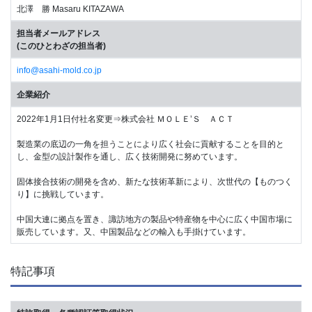
北澤 勝 Masaru KITAZAWA
担当者メールアドレス
(このひとわざの担当者)
info@asahi-mold.co.jp
企業紹介
2022年1月1日付社名変更⇒株式会社 ＭＯＬＥ’Ｓ ＡＣＴ
製造業の底辺の一角を担うことにより広く社会に貢献することを目的と
し、金型の設計製作を通し、広く技術開発に努めています。
固体接合技術の開発を含め、新たな技術革新により、次世代の【ものつく
り】に挑戦しています。
中国大連に拠点を置き、諏訪地方の製品や特産物を中心に広く中国市場に
販売しています。又、中国製品などの輸入も手掛けています。
特記事項