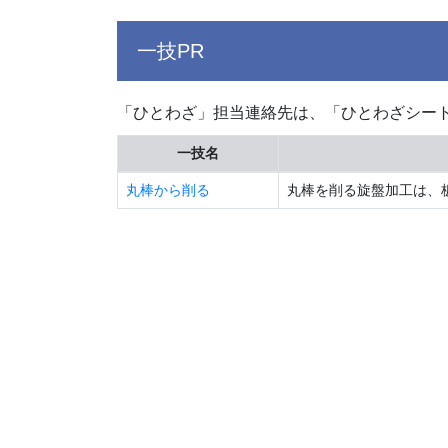
一技PR
「ひとわざ」担当連絡先は、「ひとわざシー
一技名
丸棒から削る
丸棒を削る旋盤加工は、板