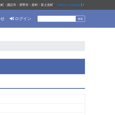
訪町・諏訪市・茅野市・原村・富士見町
Select Language
▼
わせ
ログイン