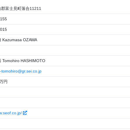
郡富士見町落合11211
3155
1015
Kazumasa OZAWA
omohiro HASHIMOTO
-tomohiro@gr.sei.co.jp
0万円
w.seof.co.jp/