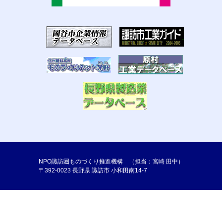
NPO諏訪圏ものづくり推進機構 （担当：宮崎 田中）
〒392-0023 長野県 諏訪市 小和田南14-7