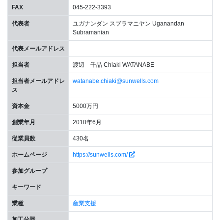
FAX
045-222-3393
代表者
ユガナンダン スブラマニヤン Uganandan
Subramanian
代表メールアドレス
担当者
渡辺 千晶 Chiaki WATANABE
担当者メールアドレ
watanabe.chiaki@sunwells.com
ス
資本金
5000万円
創業年月
2010年6月
従業員数
430名
ホームページ
https://sunwells.com/
参加グループ
キーワード
業種
産業支援
加工分野