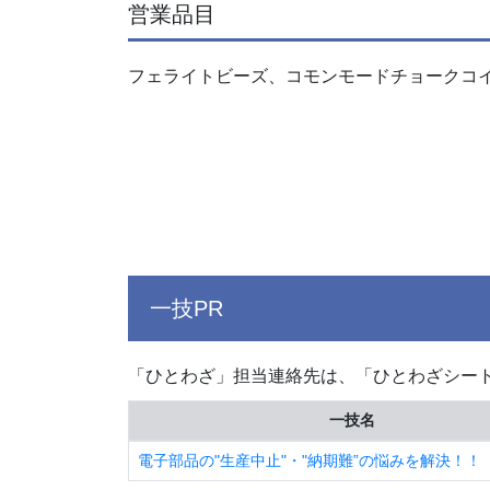
営業品目
フェライトビーズ、コモンモードチョークコイ
一技PR
「ひとわざ」担当連絡先は、「ひとわざシー
一技名
電子部品の"生産中止"・"納期難”の悩みを解決！！