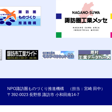
NPO諏訪圏ものづくり推進機構 （担当：宮崎 田中）
〒392-0023 長野県 諏訪市 小和田南14-7