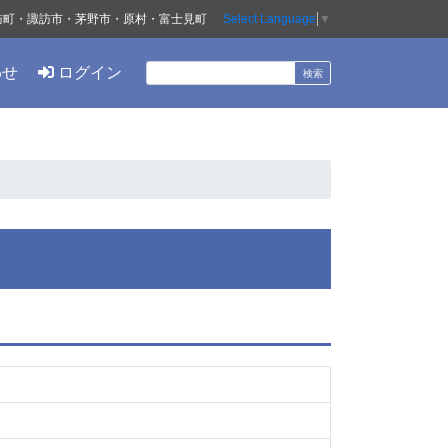
訪町・諏訪市・茅野市・原村・富士見町
Select Language
▼
わせ
ログイン