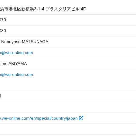
浜市港北区新横浜3-1-4 プラスタリアビル 4F
070
080
obuyasu MATSUNAGA
an@we-online.com
mo AKIYAMA
an@we-online.com
月
w.we-online.com/en/special/country/japan