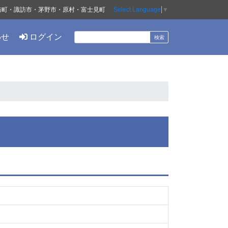
訪町・諏訪市・茅野市・原村・富士見町
Select Language
▼
わせ
ログイン