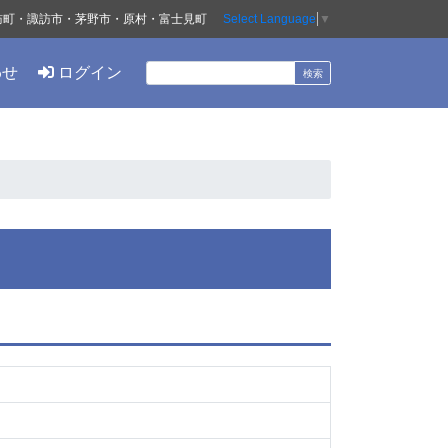
訪町・諏訪市・茅野市・原村・富士見町
Select Language
▼
わせ
ログイン