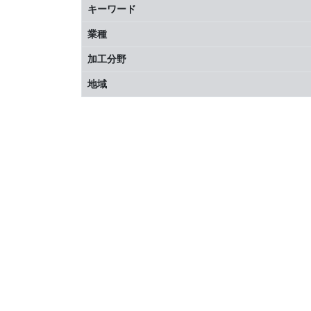
キーワード
業種
加工分野
地域