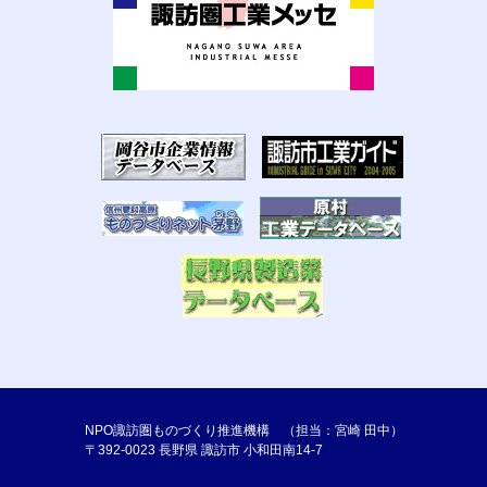
NPO諏訪圏ものづくり推進機構 （担当：宮崎 田中）
〒392-0023 長野県 諏訪市 小和田南14-7