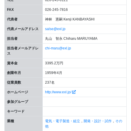
TEL
026-245-0121
FAX
026-245-7816
代表者
神林 憲嗣 Kenji KANBAYASHI
代表メールアドレス
salse@exl.jp
担当者
丸山 智永 Chiharu MARUYAMA
担当者メールアドレ
chi-maru@exl.jp
ス
資本金
3395.2万円
創業年月
1959年4月
従業員数
237名
ホームページ
http://www.exl.jp/
参加グループ
キーワード
業種
電気・電子製造・組立
，
開発・設計・試作
，
その
他