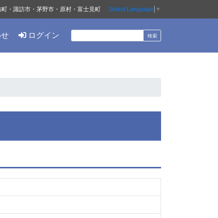
訪町・諏訪市・茅野市・原村・富士見町
Select Language
▼
わせ
ログイン