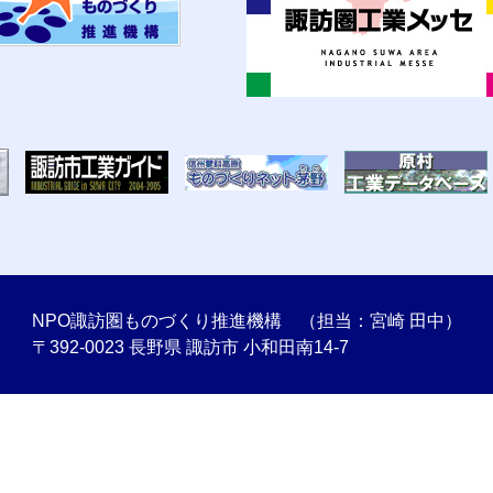
NPO諏訪圏ものづくり推進機構 （担当：宮崎 田中）
〒392-0023 長野県 諏訪市 小和田南14-7