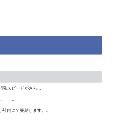
発スピードがさら...
 ...
内にて完結します。...