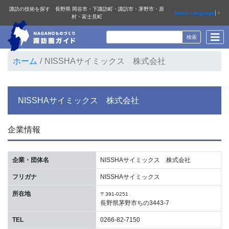
諏訪の技術を探す 長野県 岡谷市・下諏訪町・諏訪市・茅野市・原
Select Language
▼
村・富士見町
ホーム
NISSHAサイミックス 株式会社
NISSHAサイミックス 株式会社
企業情報
企業・団体名
NISSHAサイミックス 株式会社
フリガナ
NISSHAサイミックス
所在地
〒391-0251
長野県茅野市ちの3443-7
TEL
0266-82-7150