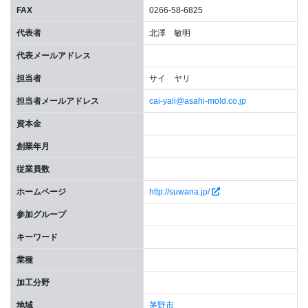
FAX
0266-58-6825
代表者
北澤 敏明
代表メールアドレス
担当者
サイ ヤリ
担当者メールアドレス
cai-yali@asahi-mold.co.jp
資本金
創業年月
従業員数
ホームページ
http://suwana.jp/
参加グループ
キーワード
業種
加工分野
地域
茅野市