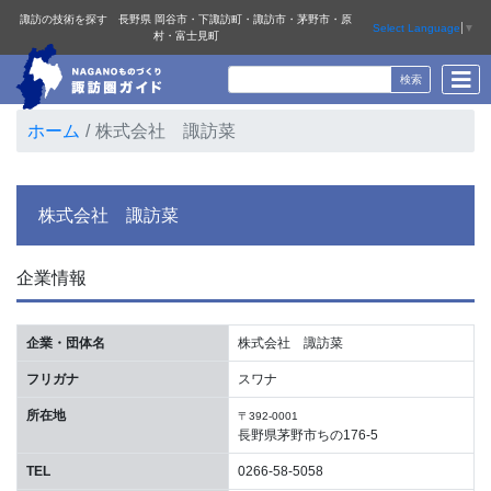
諏訪の技術を探す 長野県 岡谷市・下諏訪町・諏訪市・茅野市・原
Select Language
▼
村・富士見町
ホーム
株式会社 諏訪菜
株式会社 諏訪菜
企業情報
企業・団体名
株式会社 諏訪菜
フリガナ
スワナ
所在地
〒392-0001
長野県茅野市ちの176-5
TEL
0266-58-5058