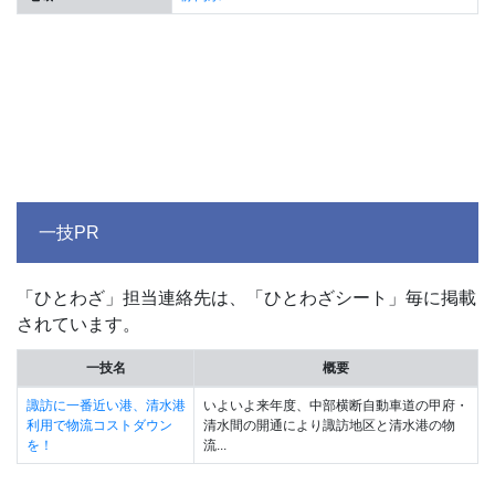
一技PR
「ひとわざ」担当連絡先は、「ひとわざシート」毎に掲載
されています。
一技名
概要
諏訪に一番近い港、清水港
いよいよ来年度、中部横断自動車道の甲府・
利用で物流コストダウン
清水間の開通により諏訪地区と清水港の物
を！
流...