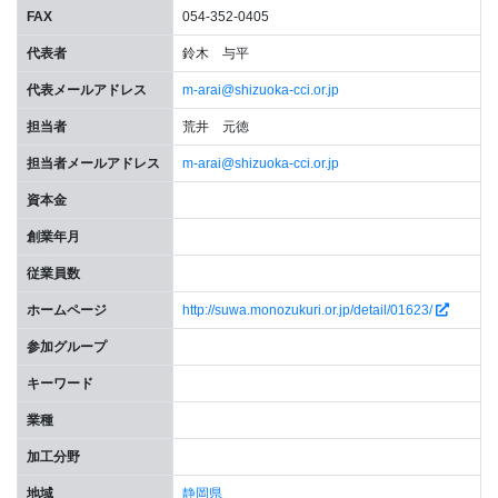
FAX
054-352-0405
代表者
鈴木 与平
代表メールアドレス
m-arai@shizuoka-cci.or.jp
担当者
荒井 元徳
担当者メールアドレス
m-arai@shizuoka-cci.or.jp
資本金
創業年月
従業員数
ホームページ
http://suwa.monozukuri.or.jp/detail/01623/
参加グループ
キーワード
業種
加工分野
地域
静岡県