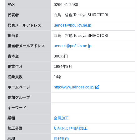
FAX
0266-41-2580
代表者
白鳥 哲也 Tetsuya SHIROTORI
代表メールアドレス
uenoss@po8.lcv.ne.jp
担当者
白鳥 哲也 Tetsuya SHIROTORI
担当者メールアドレス
uenoss@po8.lcv.ne.jp
資本金
300万円
創業年月
1984年8月
従業員数
14名
ホームページ
http://www.uenoss.co.jp/
参加グループ
キーワード
業種
金属加工
加工分野
切削および研削加工
地域
長野県内