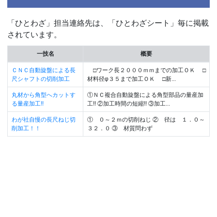
「ひとわざ」担当連絡先は、「ひとわざシート」毎に掲載
されています。
一技名
概要
ＣＮＣ自動旋盤による長
□ワーク長２０００ｍｍまでの加工ＯＫ □
尺シャフトの切削加工
材料径φ３５まで加工ＯＫ □新...
丸材から角型へカットす
①ＮＣ複合自動旋盤による角型部品の量産加
る量産加工!!
工!! ②加工時間の短縮!! ③加工...
わが社自慢の長尺ねじ切
① ０～２ｍの切削ねじ ② 径は １．０～
削加工！！
３２．０ ③ 材質問わず