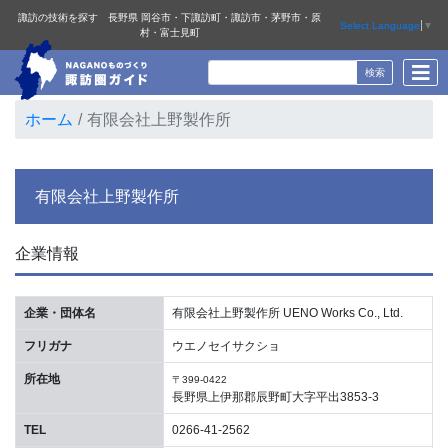
諏訪の技術を探す 長野県 岡谷市・下諏訪町・諏訪市・茅野市・原
Select Language
▼
村・富士見町
ホーム
有限会社上野製作所
有限会社上野製作所
企業情報
企業・団体名
有限会社上野製作所 UENO Works Co., Ltd.
フリガナ
ウエノセイサクショ
所在地
〒399-0422
長野県上伊那郡辰野町大字平出3853-3
TEL
0266-41-2562