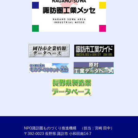
NPO諏訪圏ものづくり推進機構 （担当：宮崎 田中）
〒392-0023 長野県 諏訪市 小和田南14-7