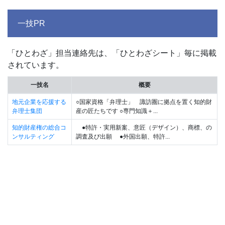
一技PR
「ひとわざ」担当連絡先は、「ひとわざシート」毎に掲載
されています。
一技名
概要
地元企業を応援する
○国家資格「弁理士」 諏訪圏に拠点を置く知的財
弁理士集団
産の匠たちです ○専門知識＋...
知的財産権の総合コ
●特許・実用新案、意匠（デザイン）、商標、の
ンサルティング
調査及び出願 ●外国出願、特許...