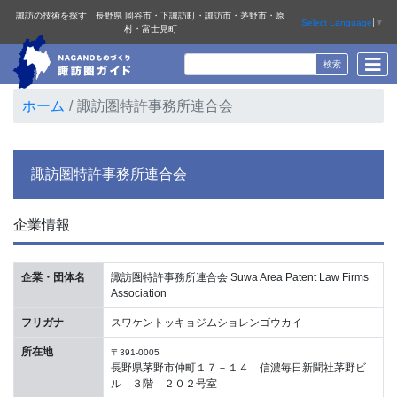
諏訪の技術を探す 長野県 岡谷市・下諏訪町・諏訪市・茅野市・原
Select Language
▼
村・富士見町
ホーム
諏訪圏特許事務所連合会
諏訪圏特許事務所連合会
企業情報
企業・団体名
諏訪圏特許事務所連合会 Suwa Area Patent Law Firms
Association
フリガナ
スワケントッキョジムショレンゴウカイ
所在地
〒391-0005
長野県茅野市仲町１７－１４ 信濃毎日新聞社茅野ビ
ル ３階 ２０２号室