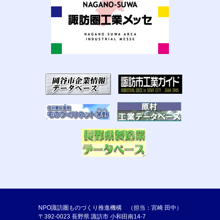
NPO諏訪圏ものづくり推進機構 （担当：宮崎 田中）
〒392-0023 長野県 諏訪市 小和田南14-7