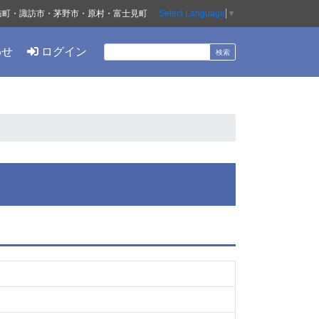
訪町・諏訪市・茅野市・原村・富士見町
Select Language
▼
わせ
ログイン