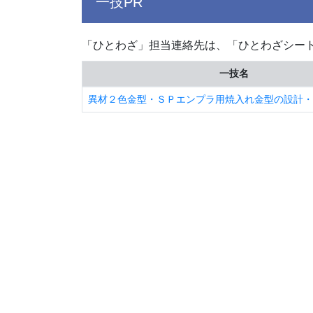
一技PR
「ひとわざ」担当連絡先は、「ひとわざシー
一技名
異材２色金型・ＳＰエンプラ用焼入れ金型の設計・