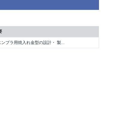
要
プラ用焼入れ金型の設計・ 製...