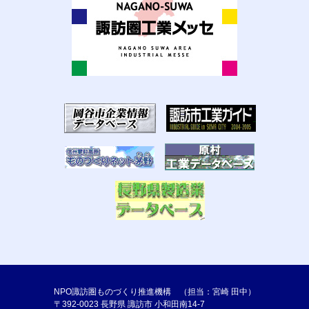
NPO諏訪圏ものづくり推進機構 （担当：宮崎 田中）
〒392-0023 長野県 諏訪市 小和田南14-7