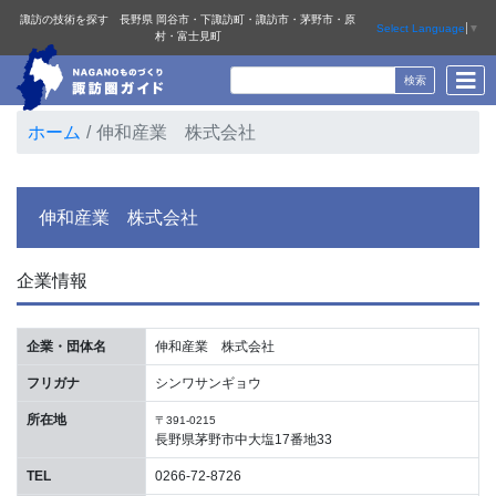
諏訪の技術を探す 長野県 岡谷市・下諏訪町・諏訪市・茅野市・原
Select Language
▼
村・富士見町
ホーム
伸和産業 株式会社
伸和産業 株式会社
企業情報
企業・団体名
伸和産業 株式会社
フリガナ
シンワサンギョウ
所在地
〒391-0215
長野県茅野市中大塩17番地33
TEL
0266-72-8726