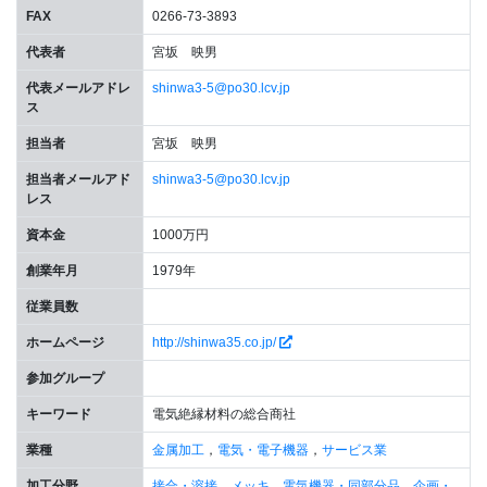
FAX
0266-73-3893
代表者
宮坂 映男
代表メールアドレ
shinwa3-5@po30.lcv.jp
ス
担当者
宮坂 映男
担当者メールアド
shinwa3-5@po30.lcv.jp
レス
資本金
1000万円
創業年月
1979年
従業員数
ホームページ
http://shinwa35.co.jp/
参加グループ
キーワード
電気絶縁材料の総合商社
業種
金属加工
，
電気・電子機器
，
サービス業
加工分野
接合・溶接
，
メッキ
，
電気機器・同部分品
，
企画・