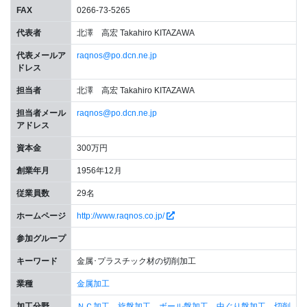
FAX
0266-73-5265
代表者
北澤 高宏 Takahiro KITAZAWA
代表メールア
raqnos@po.dcn.ne.jp
ドレス
担当者
北澤 高宏 Takahiro KITAZAWA
担当者メール
raqnos@po.dcn.ne.jp
アドレス
資本金
300万円
創業年月
1956年12月
従業員数
29名
ホームページ
http://www.raqnos.co.jp/
参加グループ
キーワード
金属･プラスチック材の切削加工
業種
金属加工
加工分野
ＮＣ加工
，
旋盤加工
，
ボール盤加工
，
中ぐり盤加工
，
切削