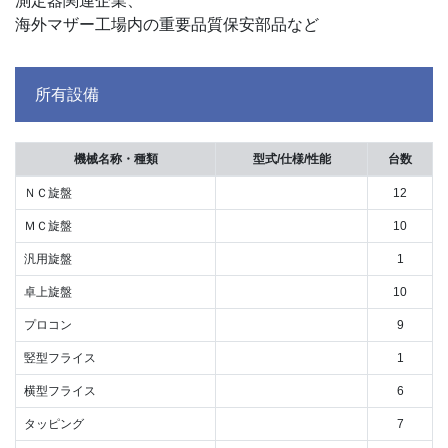
測定器関連企業、
海外マザー工場内の重要品質保安部品など
所有設備
機械名称・種類
型式/仕様/性能
台数
ＮＣ旋盤
12
ＭＣ旋盤
10
汎用旋盤
1
卓上旋盤
10
プロコン
9
竪型フライス
1
横型フライス
6
タッピング
7