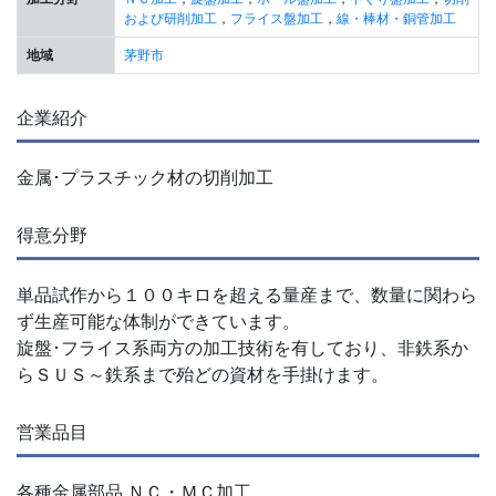
および研削加工
，
フライス盤加工
，
線・棒材・銅管加工
地域
茅野市
企業紹介
金属･プラスチック材の切削加工
得意分野
単品試作から１００キロを超える量産まで、数量に関わら
ず生産可能な体制ができています。
旋盤･フライス系両方の加工技術を有しており、非鉄系か
らＳＵＳ～鉄系まで殆どの資材を手掛けます。
営業品目
各種金属部品 ＮＣ・ＭＣ加工