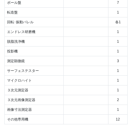
ボール盤
7
転造盤
1
回転･振動バレル
各1
エンドレス研磨機
1
脱脂洗浄機
1
投影機
1
測定顕微鏡
3
サーフェステスター
1
マイクロハイト
1
３次元測定器
1
３次元画像測定器
2
画像寸法測定器
1
その他専用機
12