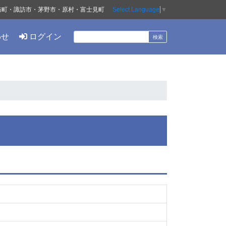
訪町・諏訪市・茅野市・原村・富士見町
Select Language
▼
わせ
ログイン