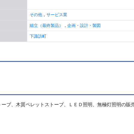
その他
，
サービス業
組立（最終製品）
，
企画・設計・製図
下諏訪町
トーブ、木質ペレットストーブ、ＬＥＤ照明、無極灯照明の販