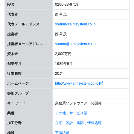
FAX
0266-28-9719
代表者
西澤 茂
代表メールアドレス
soumu@aimsystem.co.jp
担当者
西澤 茂
担当者メールアドレス
soumu@aimsystem.co.jp
資本金
2,000万円
創業年月
1989年9月
従業員数
20名
ホームページ
http://www.aimsystem.co.jp
参加グループ
キーワード
業務系ソフトウエアーの開発
業種
その他
，
サービス業
加工分野
企画・設計・製図
，
情報処理
地域
下諏訪町