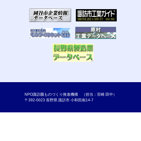
NPO諏訪圏ものづくり推進機構 （担当：宮崎 田中）
〒392-0023 長野県 諏訪市 小和田南14-7