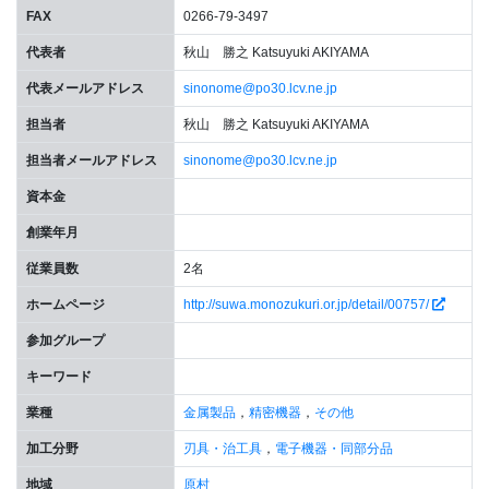
FAX
0266-79-3497
代表者
秋山 勝之 Katsuyuki AKIYAMA
代表メールアドレス
sinonome@po30.lcv.ne.jp
担当者
秋山 勝之 Katsuyuki AKIYAMA
担当者メールアドレス
sinonome@po30.lcv.ne.jp
資本金
創業年月
従業員数
2名
ホームページ
http://suwa.monozukuri.or.jp/detail/00757/
参加グループ
キーワード
業種
金属製品
，
精密機器
，
その他
加工分野
刃具・治工具
，
電子機器・同部分品
地域
原村