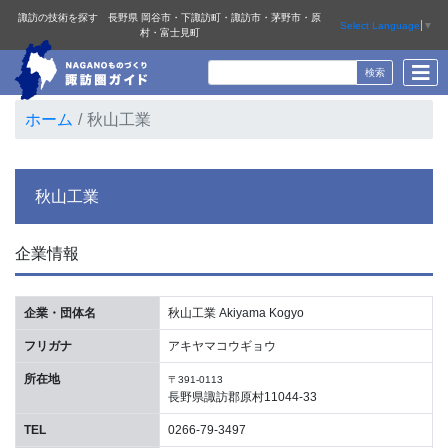
諏訪の技術を探す 長野県 岡谷市・下諏訪町・諏訪市・茅野市・原
Select Language
▼
村・富士見町
ホーム
秋山工業
秋山工業
企業情報
企業・団体名
秋山工業 Akiyama Kogyo
フリガナ
アキヤマコウギョウ
所在地
〒391-0113
長野県諏訪郡原村11044-33
TEL
0266-79-3497