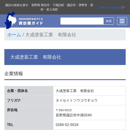
諏訪の技術を探す 長野県 岡谷市・下諏訪町・諏訪市・茅野市・原
Select Language
▼
村・富士見町
ホーム
大成塗装工業 有限会社
大成塗装工業 有限会社
企業情報
企業・団体名
大成塗装工業 有限会社
フリガナ
タイセイトソウコウギョウ
所在地
〒392-0015
長野県諏訪市中洲3540
TEL
0266-52-5018