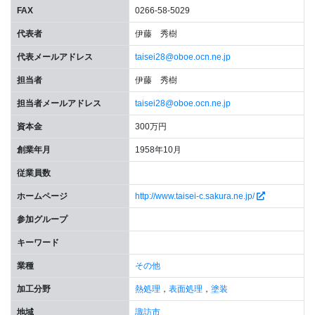
FAX
0266-58-5029
代表者
伊藤 秀樹
代表メールアドレス
taisei28@oboe.ocn.ne.jp
担当者
伊藤 秀樹
担当者メールアドレス
taisei28@oboe.ocn.ne.jp
資本金
300万円
創業年月
1958年10月
従業員数
ホームページ
http://www.taisei-c.sakura.ne.jp/
参加グループ
キーワード
業種
その他
加工分野
熱処理
，
表面処理
，
塗装
地域
諏訪市