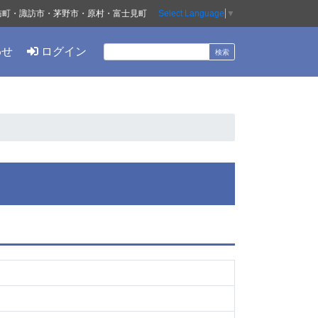
訪町・諏訪市・茅野市・原村・富士見町
Select Language
▼
わせ
ログイン