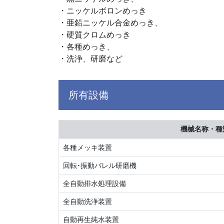
・ニッケルボロンめっき
・亜鉛ニッケル合金めっき、
・硬質クロムめっき
・各種めっき、
・洗浄、研磨など
所有設備
機械名称・種
各種メッキ装置
回転･振動バレル研磨機
全自動排水処理設備
全自動洗浄装置
自動再生純水装置