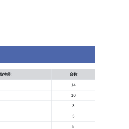
様/性能
台数
14
10
3
3
5