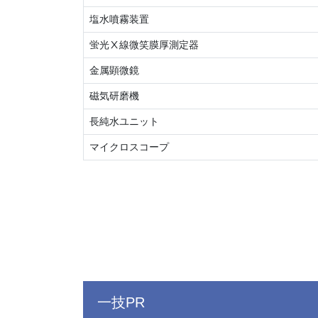
塩水噴霧装置
蛍光Ⅹ線微笑膜厚測定器
金属顕微鏡
磁気研磨機
長純水ユニット
マイクロスコープ
一技PR