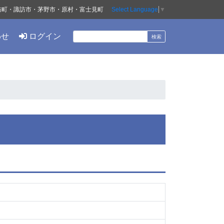
訪町・諏訪市・茅野市・原村・富士見町
Select Language
▼
わせ
ログイン