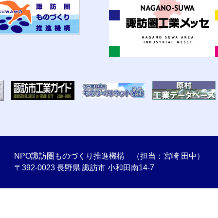
NPO諏訪圏ものづくり推進機構 （担当：宮崎 田中）
〒392-0023 長野県 諏訪市 小和田南14-7